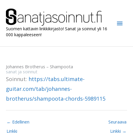
Siirry
sisältöön
Pääv
Suomen kattavin linkkikirjasto! Sanat ja soinnut yli 16
000 kappaleeseen!
Johannes Brotherus – Shampoota
sanat ja soinnut
Soinnut:
https://tabs.ultimate-
guitar.com/tab/johannes-
brotherus/shampoota-chords-5989115
←
Edellinen
Seuraava
Linkki
Linkki
→