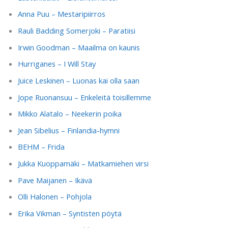
Anna Puu – Mestaripiirros
Rauli Badding Somerjoki – Paratiisi
Irwin Goodman – Maailma on kaunis
Hurriganes – I Will Stay
Juice Leskinen – Luonas kai olla saan
Jope Ruonansuu – Enkeleitä toisillemme
Mikko Alatalo – Neekerin poika
Jean Sibelius – Finlandia-hymni
BEHM – Frida
Jukka Kuoppamäki – Matkamiehen virsi
Pave Maijanen – Ikävä
Olli Halonen – Pohjola
Erika Vikman – Syntisten pöytä