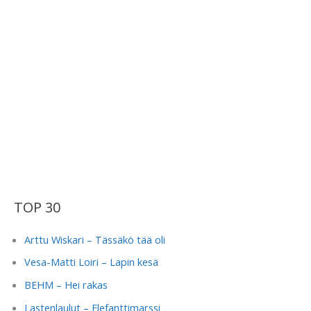
TOP 30
Arttu Wiskari – Tässäkö tää oli
Vesa-Matti Loiri – Lapin kesä
BEHM – Hei rakas
Lastenlaulut – Elefanttimarssi