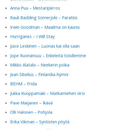
Anna Puu – Mestaripiirros
Rauli Badding Somerjoki – Paratiisi
Irwin Goodman – Maailma on kaunis
Hurriganes – I Will Stay
Juice Leskinen – Luonas kai olla saan
Jope Ruonansuu – Enkeleitä toisillemme
Mikko Alatalo – Neekerin poika
Jean Sibelius – Finlandia-hymni
BEHM – Frida
Jukka Kuoppamäki – Matkamiehen virsi
Pave Maijanen – Ikävä
Olli Halonen – Pohjola
Erika Vikman – Syntisten pöytä