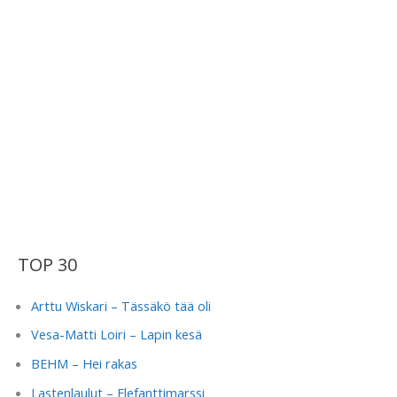
TOP 30
Arttu Wiskari – Tässäkö tää oli
Vesa-Matti Loiri – Lapin kesä
BEHM – Hei rakas
Lastenlaulut – Elefanttimarssi