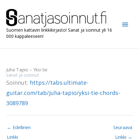
Siirry
sisältöön
Pääv
Suomen kattavin linkkikirjasto! Sanat ja soinnut yli 16
000 kappaleeseen!
Juha Tapio – Yksi tie
sanat ja soinnut
Soinnut:
https://tabs.ultimate-
guitar.com/tab/juha-tapio/yksi-tie-chords-
3089789
←
Edellinen
Seuraava
Linkki
Linkki
→