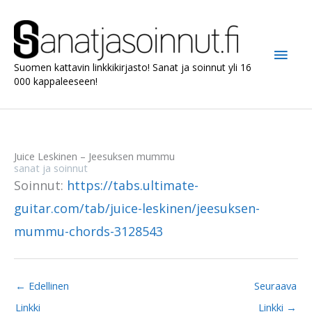
Siirry
sisältöön
Pääv
Suomen kattavin linkkikirjasto! Sanat ja soinnut yli 16
000 kappaleeseen!
Juice Leskinen – Jeesuksen mummu
sanat ja soinnut
Soinnut:
https://tabs.ultimate-
guitar.com/tab/juice-leskinen/jeesuksen-
mummu-chords-3128543
←
Edellinen
Seuraava
Linkki
Linkki
→