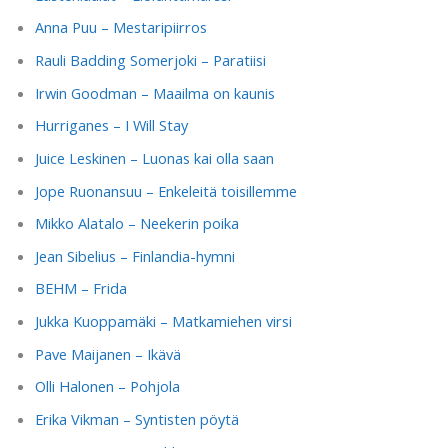
Anna Puu – Mestaripiirros
Rauli Badding Somerjoki – Paratiisi
Irwin Goodman – Maailma on kaunis
Hurriganes – I Will Stay
Juice Leskinen – Luonas kai olla saan
Jope Ruonansuu – Enkeleitä toisillemme
Mikko Alatalo – Neekerin poika
Jean Sibelius – Finlandia-hymni
BEHM – Frida
Jukka Kuoppamäki – Matkamiehen virsi
Pave Maijanen – Ikävä
Olli Halonen – Pohjola
Erika Vikman – Syntisten pöytä