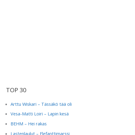
TOP 30
Arttu Wiskari – Tässäkö tää oli
Vesa-Matti Loiri – Lapin kesä
BEHM – Hei rakas
Lastenlaulut – Elefanttimarssi