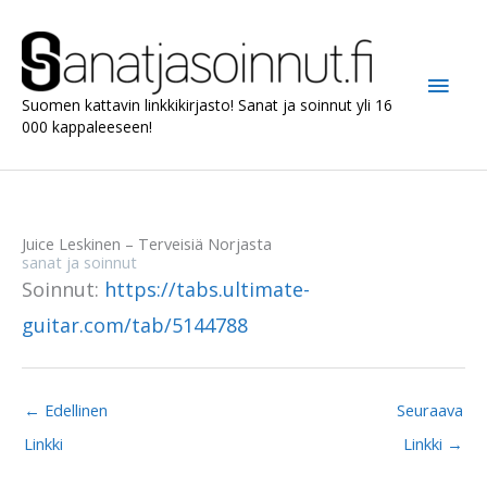
Siirry
sisältöön
Pääv
Suomen kattavin linkkikirjasto! Sanat ja soinnut yli 16
000 kappaleeseen!
Juice Leskinen – Terveisiä Norjasta
sanat ja soinnut
Soinnut:
https://tabs.ultimate-
guitar.com/tab/5144788
←
Edellinen
Seuraava
Linkki
Linkki
→