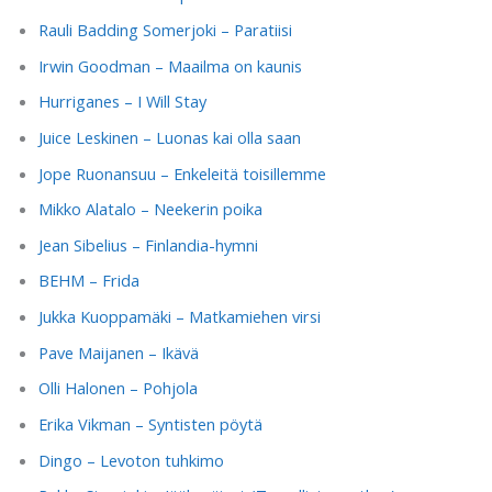
Rauli Badding Somerjoki – Paratiisi
Irwin Goodman – Maailma on kaunis
Hurriganes – I Will Stay
Juice Leskinen – Luonas kai olla saan
Jope Ruonansuu – Enkeleitä toisillemme
Mikko Alatalo – Neekerin poika
Jean Sibelius – Finlandia-hymni
BEHM – Frida
Jukka Kuoppamäki – Matkamiehen virsi
Pave Maijanen – Ikävä
Olli Halonen – Pohjola
Erika Vikman – Syntisten pöytä
Dingo – Levoton tuhkimo