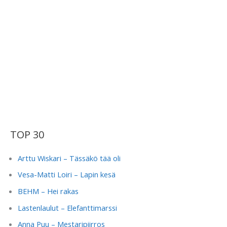
TOP 30
Arttu Wiskari – Tässäkö tää oli
Vesa-Matti Loiri – Lapin kesä
BEHM – Hei rakas
Lastenlaulut – Elefanttimarssi
Anna Puu – Mestaripiirros