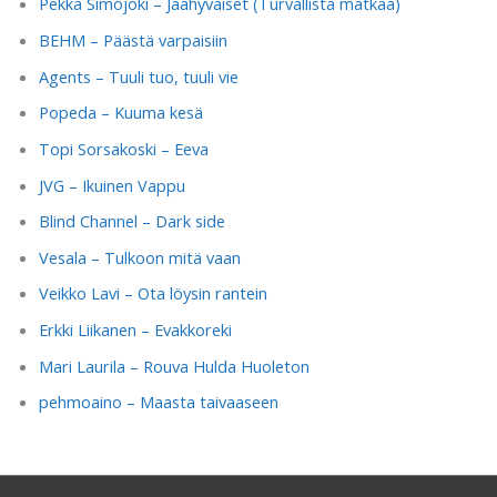
Pekka Simojoki – Jäähyväiset (Turvallista matkaa)
BEHM – Päästä varpaisiin
Agents – Tuuli tuo, tuuli vie
Popeda – Kuuma kesä
Topi Sorsakoski – Eeva
JVG – Ikuinen Vappu
Blind Channel – Dark side
Vesala – Tulkoon mitä vaan
Veikko Lavi – Ota löysin rantein
Erkki Liikanen – Evakkoreki
Mari Laurila – Rouva Hulda Huoleton
pehmoaino – Maasta taivaaseen