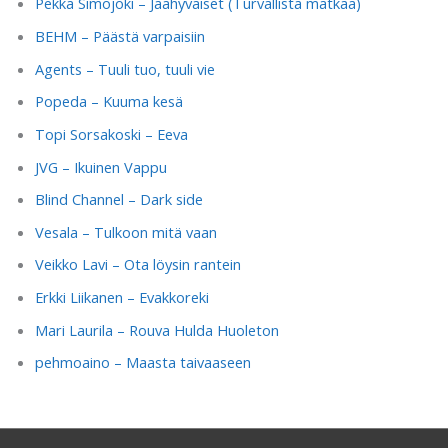
Pekka Simojoki – Jäähyväiset (Turvallista matkaa)
BEHM – Päästä varpaisiin
Agents – Tuuli tuo, tuuli vie
Popeda – Kuuma kesä
Topi Sorsakoski – Eeva
JVG – Ikuinen Vappu
Blind Channel – Dark side
Vesala – Tulkoon mitä vaan
Veikko Lavi – Ota löysin rantein
Erkki Liikanen – Evakkoreki
Mari Laurila – Rouva Hulda Huoleton
pehmoaino – Maasta taivaaseen