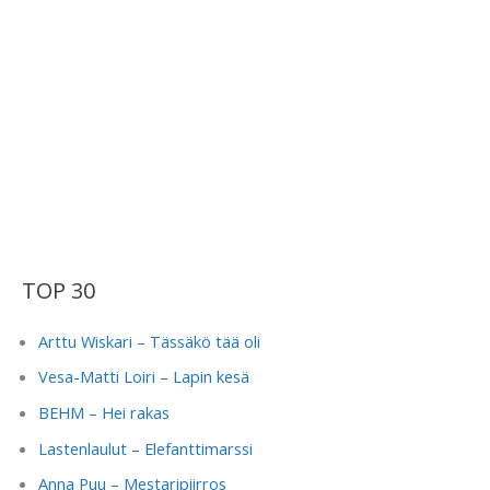
TOP 30
Arttu Wiskari – Tässäkö tää oli
Vesa-Matti Loiri – Lapin kesä
BEHM – Hei rakas
Lastenlaulut – Elefanttimarssi
Anna Puu – Mestaripiirros