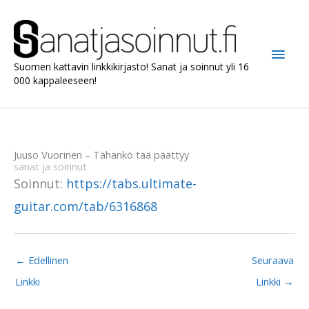
Siirry
sisältöön
Pääv
Suomen kattavin linkkikirjasto! Sanat ja soinnut yli 16
000 kappaleeseen!
Juuso Vuorinen – Tähänkö tää päättyy
sanat ja soinnut
Soinnut:
https://tabs.ultimate-
guitar.com/tab/6316868
←
Edellinen
Seuraava
Linkki
Linkki
→