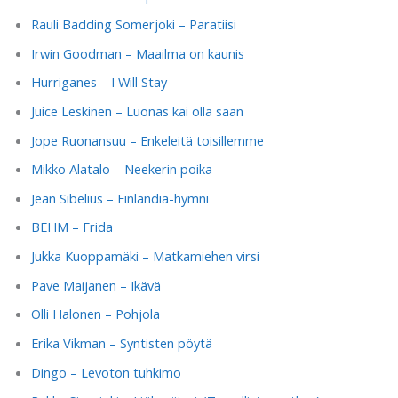
Rauli Badding Somerjoki – Paratiisi
Irwin Goodman – Maailma on kaunis
Hurriganes – I Will Stay
Juice Leskinen – Luonas kai olla saan
Jope Ruonansuu – Enkeleitä toisillemme
Mikko Alatalo – Neekerin poika
Jean Sibelius – Finlandia-hymni
BEHM – Frida
Jukka Kuoppamäki – Matkamiehen virsi
Pave Maijanen – Ikävä
Olli Halonen – Pohjola
Erika Vikman – Syntisten pöytä
Dingo – Levoton tuhkimo