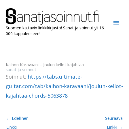
Siirry
sisältöön
Pääv
Suomen kattavin linkkikirjasto! Sanat ja soinnut yli 16
000 kappaleeseen!
Kaihon Karavaani – Joulun kellot kajahtaa
sanat ja soinnut
Soinnut:
https://tabs.ultimate-
guitar.com/tab/kaihon-karavaani/joulun-kellot-
kajahtaa-chords-5063878
←
Edellinen
Seuraava
Linkki
Linkki
→