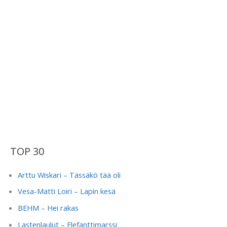
TOP 30
Arttu Wiskari – Tässäkö tää oli
Vesa-Matti Loiri – Lapin kesä
BEHM – Hei rakas
Lastenlaulut – Elefanttimarssi