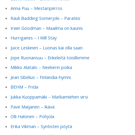
Anna Puu – Mestaripiirros
Rauli Badding Somerjoki – Paratiisi
Irwin Goodman – Maailma on kaunis
Hurriganes – I Will Stay
Juice Leskinen – Luonas kai olla saan
Jope Ruonansuu – Enkeleitä toisillemme
Mikko Alatalo – Neekerin poika
Jean Sibelius – Finlandia-hymni
BEHM – Frida
Jukka Kuoppamäki – Matkamiehen virsi
Pave Maijanen – Ikävä
Olli Halonen – Pohjola
Erika Vikman – Syntisten pöytä