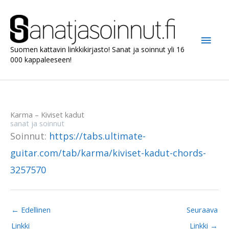
Siirry
sisältöön
Pääv
Suomen kattavin linkkikirjasto! Sanat ja soinnut yli 16
000 kappaleeseen!
Karma – Kiviset kadut
sanat ja soinnut
Soinnut:
https://tabs.ultimate-
guitar.com/tab/karma/kiviset-kadut-chords-
3257570
←
Edellinen
Seuraava
Linkki
Linkki
→