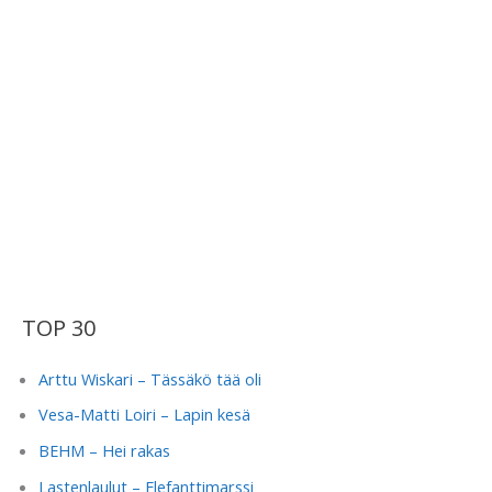
TOP 30
Arttu Wiskari – Tässäkö tää oli
Vesa-Matti Loiri – Lapin kesä
BEHM – Hei rakas
Lastenlaulut – Elefanttimarssi