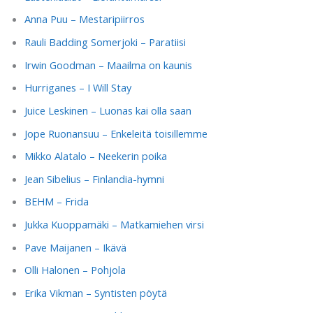
Anna Puu – Mestaripiirros
Rauli Badding Somerjoki – Paratiisi
Irwin Goodman – Maailma on kaunis
Hurriganes – I Will Stay
Juice Leskinen – Luonas kai olla saan
Jope Ruonansuu – Enkeleitä toisillemme
Mikko Alatalo – Neekerin poika
Jean Sibelius – Finlandia-hymni
BEHM – Frida
Jukka Kuoppamäki – Matkamiehen virsi
Pave Maijanen – Ikävä
Olli Halonen – Pohjola
Erika Vikman – Syntisten pöytä