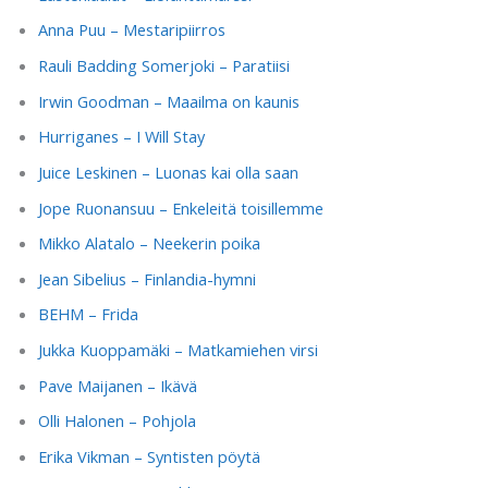
Anna Puu – Mestaripiirros
Rauli Badding Somerjoki – Paratiisi
Irwin Goodman – Maailma on kaunis
Hurriganes – I Will Stay
Juice Leskinen – Luonas kai olla saan
Jope Ruonansuu – Enkeleitä toisillemme
Mikko Alatalo – Neekerin poika
Jean Sibelius – Finlandia-hymni
BEHM – Frida
Jukka Kuoppamäki – Matkamiehen virsi
Pave Maijanen – Ikävä
Olli Halonen – Pohjola
Erika Vikman – Syntisten pöytä