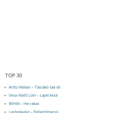
TOP 30
Arttu Wiskari – Tässäkö tää oli
Vesa-Matti Loiri – Lapin kesä
BEHM – Hei rakas
Lastenlaulut – Elefanttimarssi