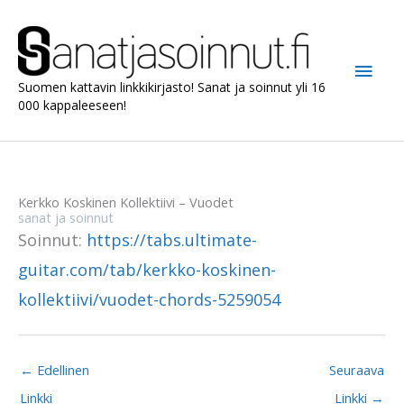
Siirry
sisältöön
Pääv
Suomen kattavin linkkikirjasto! Sanat ja soinnut yli 16
000 kappaleeseen!
Kerkko Koskinen Kollektiivi – Vuodet
sanat ja soinnut
Soinnut:
https://tabs.ultimate-
guitar.com/tab/kerkko-koskinen-
kollektiivi/vuodet-chords-5259054
←
Edellinen
Seuraava
Linkki
Linkki
→