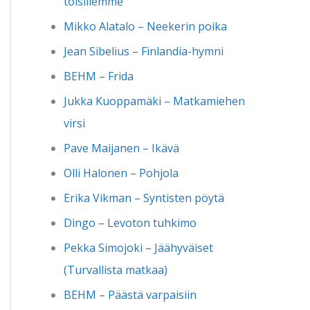
toisillemme
Mikko Alatalo – Neekerin poika
Jean Sibelius – Finlandia-hymni
BEHM – Frida
Jukka Kuoppamäki – Matkamiehen
virsi
Pave Maijanen – Ikävä
Olli Halonen – Pohjola
Erika Vikman – Syntisten pöytä
Dingo – Levoton tuhkimo
Pekka Simojoki – Jäähyväiset
(Turvallista matkaa)
BEHM – Päästä varpaisiin