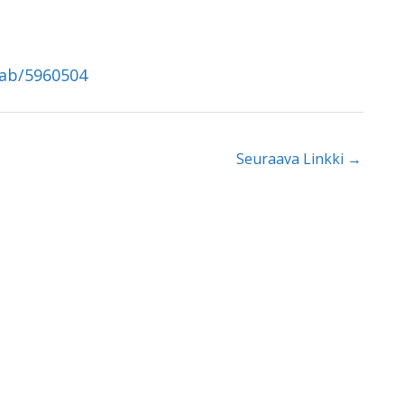
tab/5960504
Seuraava Linkki
→