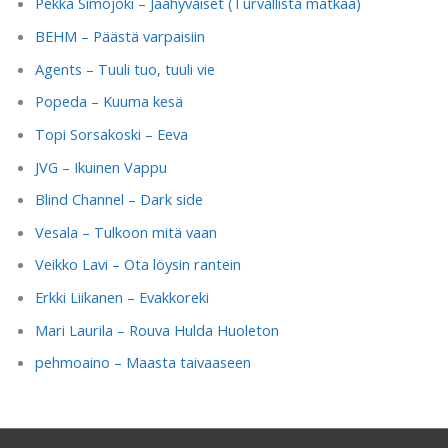
Pekka Simojoki – Jäähyväiset (Turvallista matkaa)
BEHM – Päästä varpaisiin
Agents – Tuuli tuo, tuuli vie
Popeda – Kuuma kesä
Topi Sorsakoski – Eeva
JVG – Ikuinen Vappu
Blind Channel – Dark side
Vesala – Tulkoon mitä vaan
Veikko Lavi – Ota löysin rantein
Erkki Liikanen – Evakkoreki
Mari Laurila – Rouva Hulda Huoleton
pehmoaino – Maasta taivaaseen