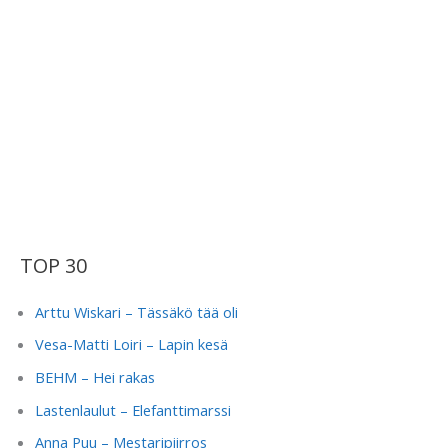
TOP 30
Arttu Wiskari – Tässäkö tää oli
Vesa-Matti Loiri – Lapin kesä
BEHM – Hei rakas
Lastenlaulut – Elefanttimarssi
Anna Puu – Mestaripiirros