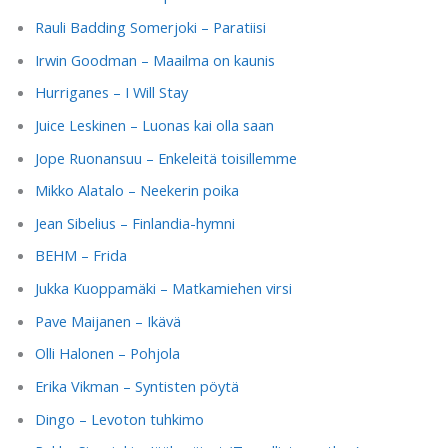
Rauli Badding Somerjoki – Paratiisi
Irwin Goodman – Maailma on kaunis
Hurriganes – I Will Stay
Juice Leskinen – Luonas kai olla saan
Jope Ruonansuu – Enkeleitä toisillemme
Mikko Alatalo – Neekerin poika
Jean Sibelius – Finlandia-hymni
BEHM – Frida
Jukka Kuoppamäki – Matkamiehen virsi
Pave Maijanen – Ikävä
Olli Halonen – Pohjola
Erika Vikman – Syntisten pöytä
Dingo – Levoton tuhkimo