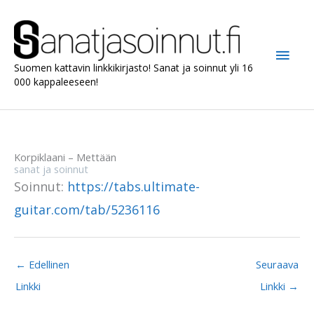
Siirry
sisältöön
Pääv
Suomen kattavin linkkikirjasto! Sanat ja soinnut yli 16
000 kappaleeseen!
Korpiklaani – Mettään
sanat ja soinnut
Soinnut:
https://tabs.ultimate-
guitar.com/tab/5236116
←
Edellinen
Seuraava
Linkki
Linkki
→