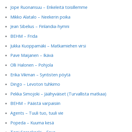
Jope Ruonansuu – Enkeleitä toisillemme
Mikko Alatalo – Neekerin poika
Jean Sibelius – Finlandia-hymni
BEHM – Frida
Jukka Kuoppamäki – Matkamiehen virsi
Pave Maijanen – Ikävä
Olli Halonen – Pohjola
Erika Vikman – Syntisten pöytä
Dingo – Levoton tuhkimo
Pekka Simojoki – Jäähyväiset (Turvallista matkaa)
BEHM – Päästä varpaisiin
Agents – Tuuli tuo, tuuli vie
Popeda – Kuuma kesä