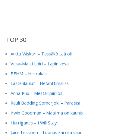
TOP 30
Arttu Wiskari – Tässäkö tää oli
Vesa-Matti Loiri – Lapin kesä
BEHM – Hei rakas
Lastenlaulut – Elefanttimarssi
Anna Puu – Mestaripiirros
Rauli Badding Somerjoki – Paratiisi
Irwin Goodman – Maailma on kaunis
Hurriganes – I Will Stay
Juice Leskinen – Luonas kai olla saan