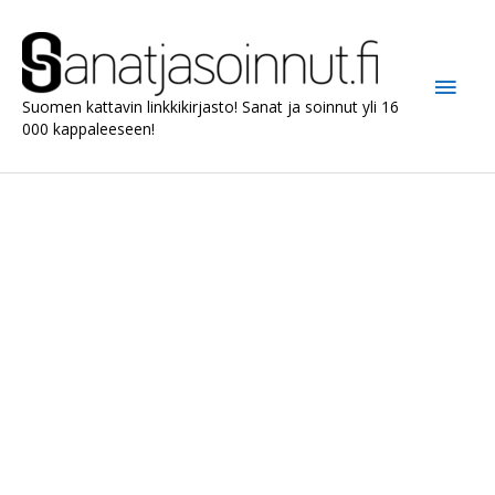
Siirry
sisältöön
Pääv
Suomen kattavin linkkikirjasto! Sanat ja soinnut yli 16
000 kappaleeseen!