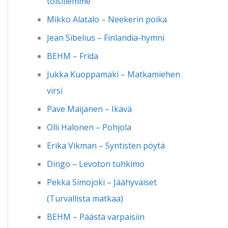
toisillemme
Mikko Alatalo – Neekerin poika
Jean Sibelius – Finlandia-hymni
BEHM – Frida
Jukka Kuoppamäki – Matkamiehen
virsi
Pave Maijanen – Ikävä
Olli Halonen – Pohjola
Erika Vikman – Syntisten pöytä
Dingo – Levoton tuhkimo
Pekka Simojoki – Jäähyväiset
(Turvallista matkaa)
BEHM – Päästä varpaisiin