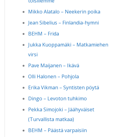
toisillemme
Mikko Alatalo – Neekerin poika
Jean Sibelius – Finlandia-hymni
BEHM – Frida
Jukka Kuoppamäki – Matkamiehen
virsi
Pave Maijanen – Ikävä
Olli Halonen – Pohjola
Erika Vikman – Syntisten pöytä
Dingo – Levoton tuhkimo
Pekka Simojoki – Jäähyväiset
(Turvallista matkaa)
BEHM – Päästä varpaisiin