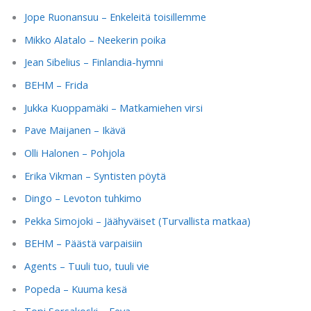
Jope Ruonansuu – Enkeleitä toisillemme
Mikko Alatalo – Neekerin poika
Jean Sibelius – Finlandia-hymni
BEHM – Frida
Jukka Kuoppamäki – Matkamiehen virsi
Pave Maijanen – Ikävä
Olli Halonen – Pohjola
Erika Vikman – Syntisten pöytä
Dingo – Levoton tuhkimo
Pekka Simojoki – Jäähyväiset (Turvallista matkaa)
BEHM – Päästä varpaisiin
Agents – Tuuli tuo, tuuli vie
Popeda – Kuuma kesä