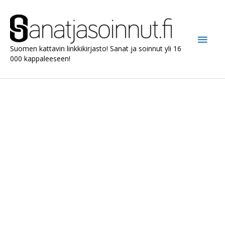
Siirry
sisältöön
Pääv
Suomen kattavin linkkikirjasto! Sanat ja soinnut yli 16
000 kappaleeseen!