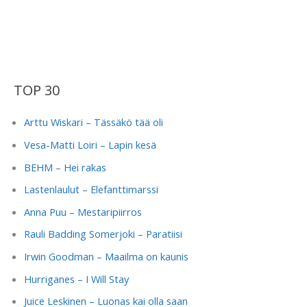
TOP 30
Arttu Wiskari – Tässäkö tää oli
Vesa-Matti Loiri – Lapin kesä
BEHM – Hei rakas
Lastenlaulut – Elefanttimarssi
Anna Puu – Mestaripiirros
Rauli Badding Somerjoki – Paratiisi
Irwin Goodman – Maailma on kaunis
Hurriganes – I Will Stay
Juice Leskinen – Luonas kai olla saan