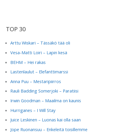
TOP 30
Arttu Wiskari – Tässäkö tää oli
Vesa-Matti Loiri – Lapin kesä
BEHM – Hei rakas
Lastenlaulut – Elefanttimarssi
Anna Puu – Mestaripiirros
Rauli Badding Somerjoki – Paratiisi
Irwin Goodman – Maailma on kaunis
Hurriganes – I Will Stay
Juice Leskinen – Luonas kai olla saan
Jope Ruonansuu – Enkeleitä toisillemme