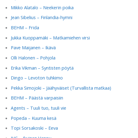
Mikko Alatalo – Neekerin poika
Jean Sibelius – Finlandia-hymni
BEHM – Frida
Jukka Kuoppamäki – Matkamiehen virsi
Pave Maijanen – Ikävä
Olli Halonen – Pohjola
Erika Vikman – Syntisten pöytä
Dingo – Levoton tuhkimo
Pekka Simojoki – Jäähyväiset (Turvallista matkaa)
BEHM – Päästä varpaisiin
Agents – Tuuli tuo, tuuli vie
Popeda – Kuuma kesä
Topi Sorsakoski – Eeva
JVG – Ikuinen Vappu