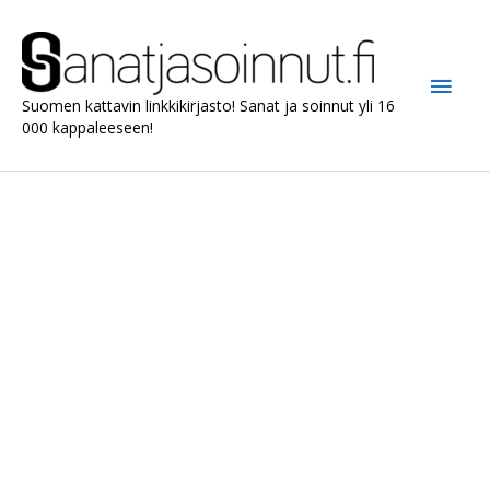
Siirry
sisältöön
Pääv
Suomen kattavin linkkikirjasto! Sanat ja soinnut yli 16
000 kappaleeseen!