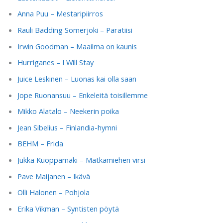
Anna Puu – Mestaripiirros
Rauli Badding Somerjoki – Paratiisi
Irwin Goodman – Maailma on kaunis
Hurriganes – I Will Stay
Juice Leskinen – Luonas kai olla saan
Jope Ruonansuu – Enkeleitä toisillemme
Mikko Alatalo – Neekerin poika
Jean Sibelius – Finlandia-hymni
BEHM – Frida
Jukka Kuoppamäki – Matkamiehen virsi
Pave Maijanen – Ikävä
Olli Halonen – Pohjola
Erika Vikman – Syntisten pöytä