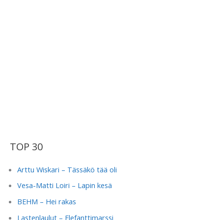
TOP 30
Arttu Wiskari – Tässäkö tää oli
Vesa-Matti Loiri – Lapin kesä
BEHM – Hei rakas
Lastenlaulut – Elefanttimarssi