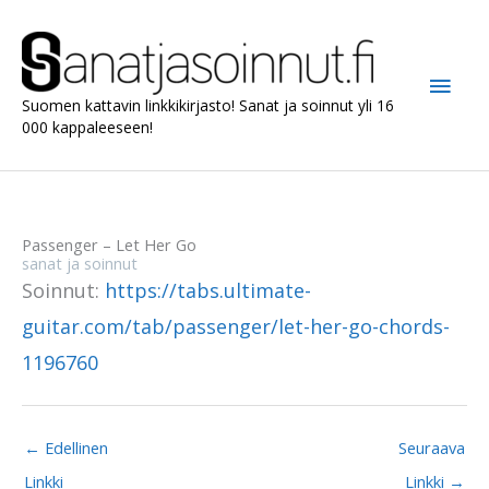
Siirry
sisältöön
Pääv
Suomen kattavin linkkikirjasto! Sanat ja soinnut yli 16
000 kappaleeseen!
Passenger – Let Her Go
sanat ja soinnut
Soinnut:
https://tabs.ultimate-
guitar.com/tab/passenger/let-her-go-chords-
1196760
←
Edellinen
Seuraava
Linkki
Linkki
→