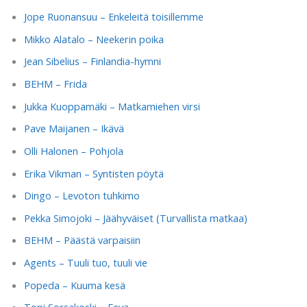
Jope Ruonansuu – Enkeleitä toisillemme
Mikko Alatalo – Neekerin poika
Jean Sibelius – Finlandia-hymni
BEHM – Frida
Jukka Kuoppamäki – Matkamiehen virsi
Pave Maijanen – Ikävä
Olli Halonen – Pohjola
Erika Vikman – Syntisten pöytä
Dingo – Levoton tuhkimo
Pekka Simojoki – Jäähyväiset (Turvallista matkaa)
BEHM – Päästä varpaisiin
Agents – Tuuli tuo, tuuli vie
Popeda – Kuuma kesä