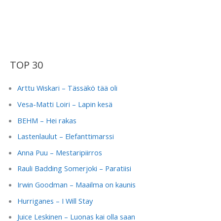
TOP 30
Arttu Wiskari – Tässäkö tää oli
Vesa-Matti Loiri – Lapin kesä
BEHM – Hei rakas
Lastenlaulut – Elefanttimarssi
Anna Puu – Mestaripiirros
Rauli Badding Somerjoki – Paratiisi
Irwin Goodman – Maailma on kaunis
Hurriganes – I Will Stay
Juice Leskinen – Luonas kai olla saan