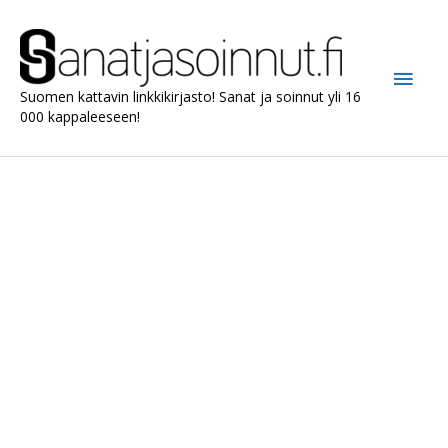
Siirry
sisältöön
Pääv
Suomen kattavin linkkikirjasto! Sanat ja soinnut yli 16
000 kappaleeseen!