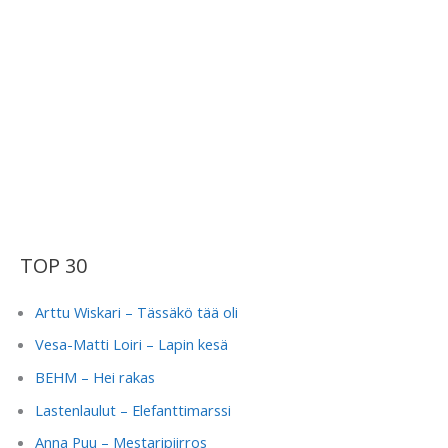
TOP 30
Arttu Wiskari – Tässäkö tää oli
Vesa-Matti Loiri – Lapin kesä
BEHM – Hei rakas
Lastenlaulut – Elefanttimarssi
Anna Puu – Mestaripiirros