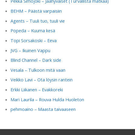
Pekka Simojoki – Jäähyväiset (Turvallista matkaa)
BEHM – Päästä varpaisiin
Agents – Tuuli tuo, tuuli vie
Popeda – Kuuma kesä
Topi Sorsakoski – Eeva
JVG – Ikuinen Vappu
Blind Channel – Dark side
Vesala – Tulkoon mitä vaan
Veikko Lavi – Ota löysin rantein
Erkki Liikanen – Evakkoreki
Mari Laurila – Rouva Hulda Huoleton
pehmoaino – Maasta taivaaseen