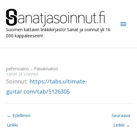
Siirry
sisältöön
Pääv
Suomen kattavin linkkikirjasto! Sanat ja soinnut yli 16
000 kappaleeseen!
pehmoaino – Päivänvaloo
sanat ja soinnut
Soinnut:
https://tabs.ultimate-
guitar.com/tab/5126305
←
Edellinen
Seuraava
Linkki
Linkki
→