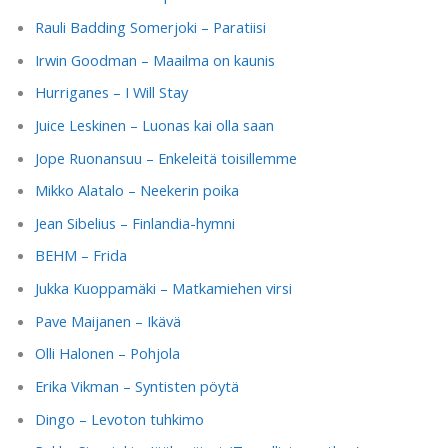
Rauli Badding Somerjoki – Paratiisi
Irwin Goodman – Maailma on kaunis
Hurriganes – I Will Stay
Juice Leskinen – Luonas kai olla saan
Jope Ruonansuu – Enkeleitä toisillemme
Mikko Alatalo – Neekerin poika
Jean Sibelius – Finlandia-hymni
BEHM – Frida
Jukka Kuoppamäki – Matkamiehen virsi
Pave Maijanen – Ikävä
Olli Halonen – Pohjola
Erika Vikman – Syntisten pöytä
Dingo – Levoton tuhkimo