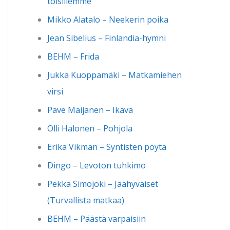
toisillemme
Mikko Alatalo – Neekerin poika
Jean Sibelius – Finlandia-hymni
BEHM – Frida
Jukka Kuoppamäki – Matkamiehen
virsi
Pave Maijanen – Ikävä
Olli Halonen – Pohjola
Erika Vikman – Syntisten pöytä
Dingo – Levoton tuhkimo
Pekka Simojoki – Jäähyväiset
(Turvallista matkaa)
BEHM – Päästä varpaisiin