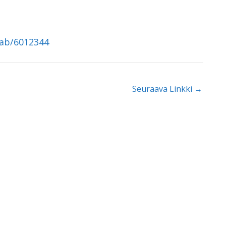
tab/6012344
Seuraava Linkki
→