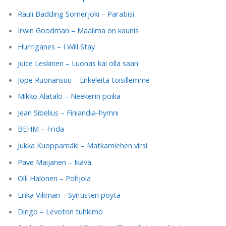
Rauli Badding Somerjoki – Paratiisi
Irwin Goodman – Maailma on kaunis
Hurriganes – I Will Stay
Juice Leskinen – Luonas kai olla saan
Jope Ruonansuu – Enkeleitä toisillemme
Mikko Alatalo – Neekerin poika
Jean Sibelius – Finlandia-hymni
BEHM – Frida
Jukka Kuoppamäki – Matkamiehen virsi
Pave Maijanen – Ikävä
Olli Halonen – Pohjola
Erika Vikman – Syntisten pöytä
Dingo – Levoton tuhkimo