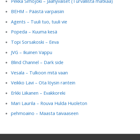
Pekka Simojoki – Jäähyväiset (Turvallista matkaa)
BEHM – Päästä varpaisiin
Agents – Tuuli tuo, tuuli vie
Popeda – Kuuma kesä
Topi Sorsakoski – Eeva
JVG – Ikuinen Vappu
Blind Channel – Dark side
Vesala – Tulkoon mitä vaan
Veikko Lavi – Ota löysin rantein
Erkki Liikanen – Evakkoreki
Mari Laurila – Rouva Hulda Huoleton
pehmoaino – Maasta taivaaseen