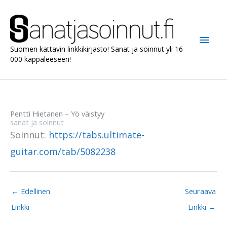
Siirry
sisältöön
Pääv
Suomen kattavin linkkikirjasto! Sanat ja soinnut yli 16
000 kappaleeseen!
Pentti Hietanen – Yö väistyy
sanat ja soinnut
Soinnut:
https://tabs.ultimate-
guitar.com/tab/5082238
←
Edellinen
Seuraava
Linkki
Linkki
→