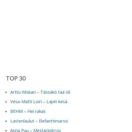
TOP 30
Arttu Wiskari – Tässäkö tää oli
Vesa-Matti Loiri – Lapin kesä
BEHM – Hei rakas
Lastenlaulut – Elefanttimarssi
Anna Puu – Mestaripiirros