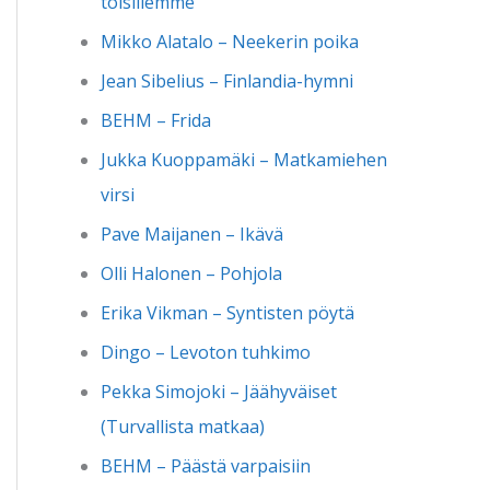
toisillemme
Mikko Alatalo – Neekerin poika
Jean Sibelius – Finlandia-hymni
BEHM – Frida
Jukka Kuoppamäki – Matkamiehen
virsi
Pave Maijanen – Ikävä
Olli Halonen – Pohjola
Erika Vikman – Syntisten pöytä
Dingo – Levoton tuhkimo
Pekka Simojoki – Jäähyväiset
(Turvallista matkaa)
BEHM – Päästä varpaisiin