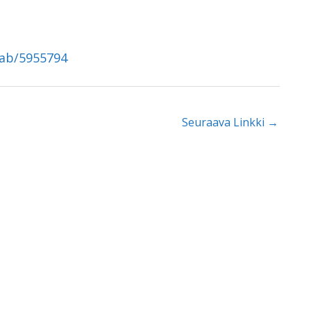
tab/5955794
Seuraava Linkki
→