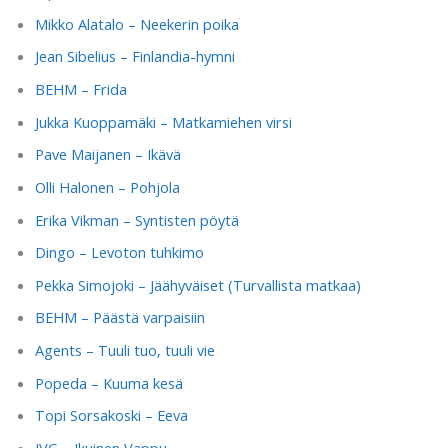
Mikko Alatalo – Neekerin poika
Jean Sibelius – Finlandia-hymni
BEHM – Frida
Jukka Kuoppamäki – Matkamiehen virsi
Pave Maijanen – Ikävä
Olli Halonen – Pohjola
Erika Vikman – Syntisten pöytä
Dingo – Levoton tuhkimo
Pekka Simojoki – Jäähyväiset (Turvallista matkaa)
BEHM – Päästä varpaisiin
Agents – Tuuli tuo, tuuli vie
Popeda – Kuuma kesä
Topi Sorsakoski – Eeva
JVG – Ikuinen Vappu