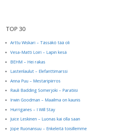
TOP 30
Arttu Wiskari – Tässäkö tää oli
Vesa-Matti Loiri – Lapin kesä
BEHM – Hei rakas
Lastenlaulut – Elefanttimarssi
Anna Puu – Mestaripiirros
Rauli Badding Somerjoki – Paratiisi
Irwin Goodman – Maailma on kaunis
Hurriganes – I Will Stay
Juice Leskinen – Luonas kai olla saan
Jope Ruonansuu – Enkeleitä toisillemme