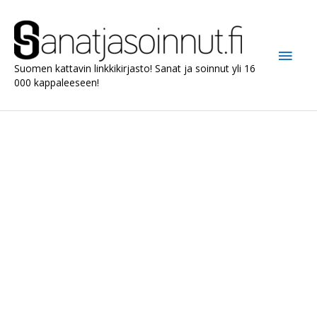
Siirry
sisältöön
Pääv
Suomen kattavin linkkikirjasto! Sanat ja soinnut yli 16
000 kappaleeseen!