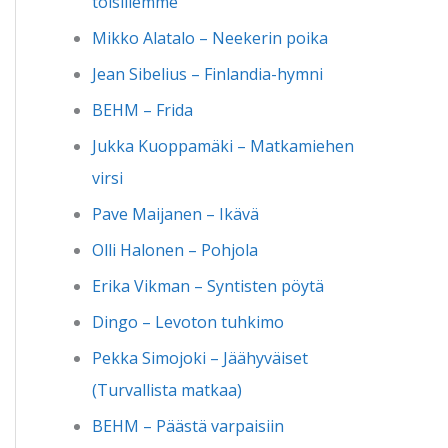
toisillemme
Mikko Alatalo – Neekerin poika
Jean Sibelius – Finlandia-hymni
BEHM – Frida
Jukka Kuoppamäki – Matkamiehen
virsi
Pave Maijanen – Ikävä
Olli Halonen – Pohjola
Erika Vikman – Syntisten pöytä
Dingo – Levoton tuhkimo
Pekka Simojoki – Jäähyväiset
(Turvallista matkaa)
BEHM – Päästä varpaisiin