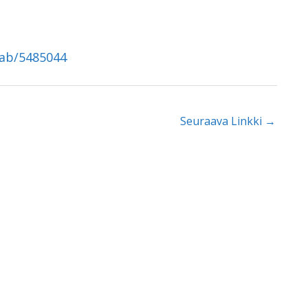
tab/5485044
Seuraava Linkki
→