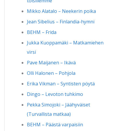
toisillemme
Mikko Alatalo – Neekerin poika
Jean Sibelius – Finlandia-hymni
BEHM – Frida
Jukka Kuoppamäki – Matkamiehen
virsi
Pave Maijanen – Ikävä
Olli Halonen – Pohjola
Erika Vikman – Syntisten pöytä
Dingo – Levoton tuhkimo
Pekka Simojoki – Jäähyväiset
(Turvallista matkaa)
BEHM – Päästä varpaisiin