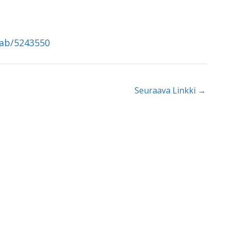
tab/5243550
Seuraava Linkki
→