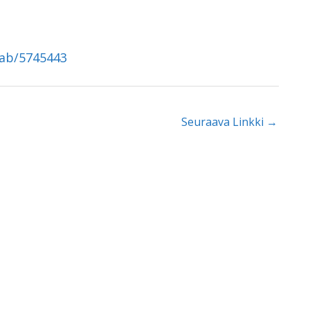
tab/5745443
Seuraava Linkki
→