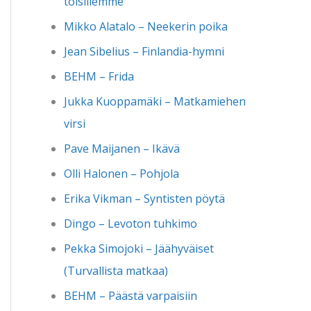
toisillemme
Mikko Alatalo – Neekerin poika
Jean Sibelius – Finlandia-hymni
BEHM – Frida
Jukka Kuoppamäki – Matkamiehen
virsi
Pave Maijanen – Ikävä
Olli Halonen – Pohjola
Erika Vikman – Syntisten pöytä
Dingo – Levoton tuhkimo
Pekka Simojoki – Jäähyväiset
(Turvallista matkaa)
BEHM – Päästä varpaisiin