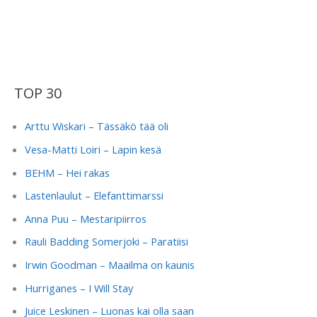
TOP 30
Arttu Wiskari – Tässäkö tää oli
Vesa-Matti Loiri – Lapin kesä
BEHM – Hei rakas
Lastenlaulut – Elefanttimarssi
Anna Puu – Mestaripiirros
Rauli Badding Somerjoki – Paratiisi
Irwin Goodman – Maailma on kaunis
Hurriganes – I Will Stay
Juice Leskinen – Luonas kai olla saan