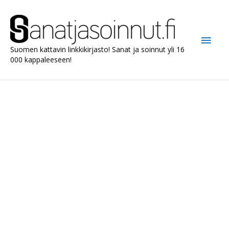
Siirry
sisältöön
Pääv
Suomen kattavin linkkikirjasto! Sanat ja soinnut yli 16
000 kappaleeseen!