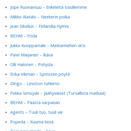
Jope Ruonansuu – Enkeleitä toisillemme
Mikko Alatalo – Neekerin poika
Jean Sibelius – Finlandia-hymni
BEHM – Frida
Jukka Kuoppamäki – Matkamiehen virsi
Pave Maijanen – Ikävä
Olli Halonen – Pohjola
Erika Vikman – Syntisten pöytä
Dingo – Levoton tuhkimo
Pekka Simojoki – Jäähyväiset (Turvallista matkaa)
BEHM – Päästä varpaisiin
Agents – Tuuli tuo, tuuli vie
Popeda – Kuuma kesä