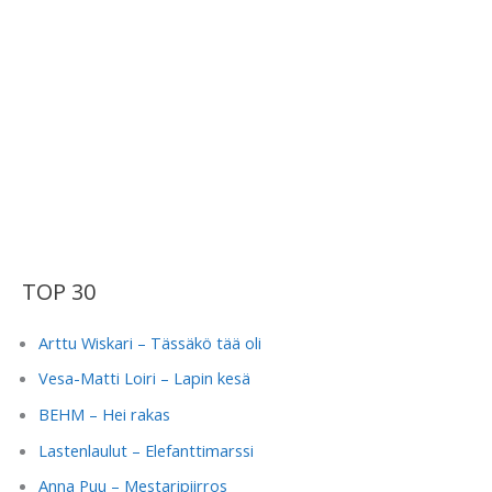
TOP 30
Arttu Wiskari – Tässäkö tää oli
Vesa-Matti Loiri – Lapin kesä
BEHM – Hei rakas
Lastenlaulut – Elefanttimarssi
Anna Puu – Mestaripiirros