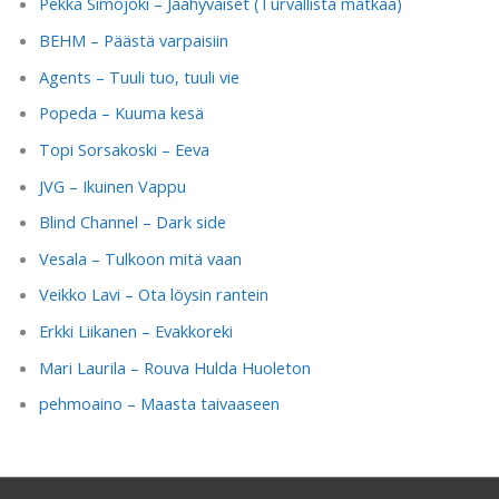
Pekka Simojoki – Jäähyväiset (Turvallista matkaa)
BEHM – Päästä varpaisiin
Agents – Tuuli tuo, tuuli vie
Popeda – Kuuma kesä
Topi Sorsakoski – Eeva
JVG – Ikuinen Vappu
Blind Channel – Dark side
Vesala – Tulkoon mitä vaan
Veikko Lavi – Ota löysin rantein
Erkki Liikanen – Evakkoreki
Mari Laurila – Rouva Hulda Huoleton
pehmoaino – Maasta taivaaseen