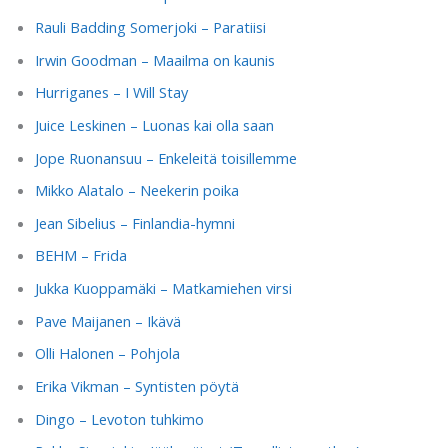
Rauli Badding Somerjoki – Paratiisi
Irwin Goodman – Maailma on kaunis
Hurriganes – I Will Stay
Juice Leskinen – Luonas kai olla saan
Jope Ruonansuu – Enkeleitä toisillemme
Mikko Alatalo – Neekerin poika
Jean Sibelius – Finlandia-hymni
BEHM – Frida
Jukka Kuoppamäki – Matkamiehen virsi
Pave Maijanen – Ikävä
Olli Halonen – Pohjola
Erika Vikman – Syntisten pöytä
Dingo – Levoton tuhkimo