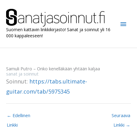
Siirry
sisältöön
Pääv
Suomen kattavin linkkikirjasto! Sanat ja soinnut yli 16
000 kappaleeseen!
Samuli Putro – Onko kenelläkään yhtään kaljaa
sanat ja soinnut
Soinnut:
https://tabs.ultimate-
guitar.com/tab/5975345
←
Edellinen
Seuraava
Linkki
Linkki
→