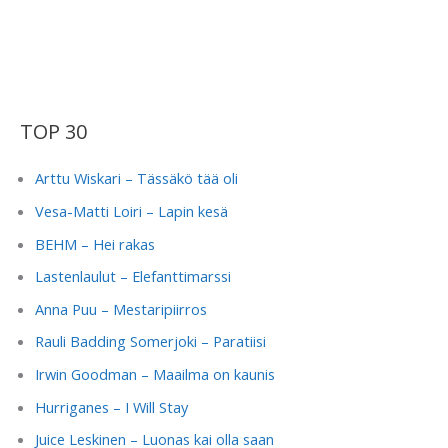
TOP 30
Arttu Wiskari – Tässäkö tää oli
Vesa-Matti Loiri – Lapin kesä
BEHM – Hei rakas
Lastenlaulut – Elefanttimarssi
Anna Puu – Mestaripiirros
Rauli Badding Somerjoki – Paratiisi
Irwin Goodman – Maailma on kaunis
Hurriganes – I Will Stay
Juice Leskinen – Luonas kai olla saan