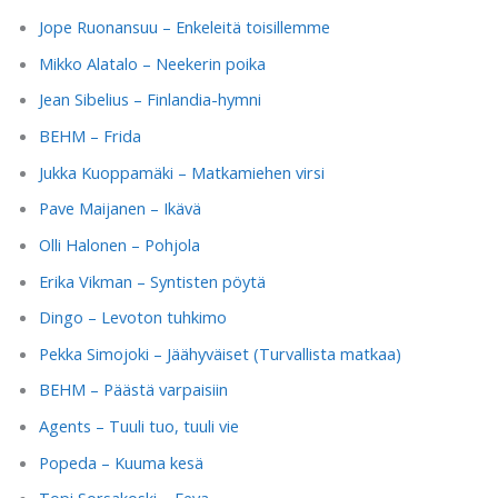
Jope Ruonansuu – Enkeleitä toisillemme
Mikko Alatalo – Neekerin poika
Jean Sibelius – Finlandia-hymni
BEHM – Frida
Jukka Kuoppamäki – Matkamiehen virsi
Pave Maijanen – Ikävä
Olli Halonen – Pohjola
Erika Vikman – Syntisten pöytä
Dingo – Levoton tuhkimo
Pekka Simojoki – Jäähyväiset (Turvallista matkaa)
BEHM – Päästä varpaisiin
Agents – Tuuli tuo, tuuli vie
Popeda – Kuuma kesä