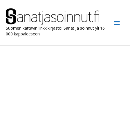
Siirry
sisältöön
Pääv
Suomen kattavin linkkikirjasto! Sanat ja soinnut yli 16
000 kappaleeseen!