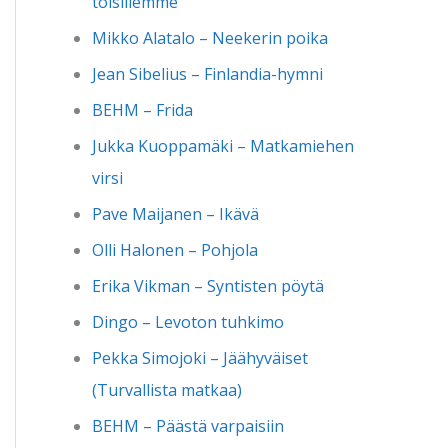
toisillemme
Mikko Alatalo – Neekerin poika
Jean Sibelius – Finlandia-hymni
BEHM – Frida
Jukka Kuoppamäki – Matkamiehen
virsi
Pave Maijanen – Ikävä
Olli Halonen – Pohjola
Erika Vikman – Syntisten pöytä
Dingo – Levoton tuhkimo
Pekka Simojoki – Jäähyväiset
(Turvallista matkaa)
BEHM – Päästä varpaisiin