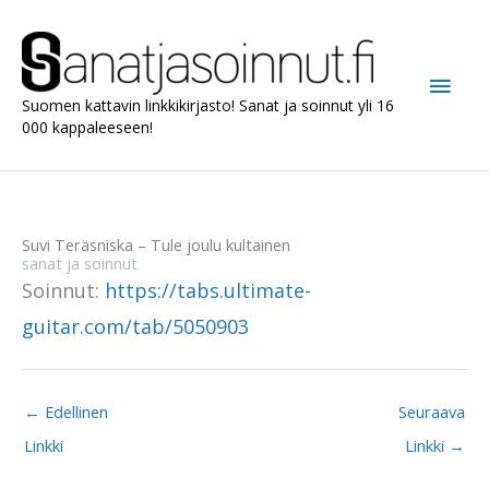
Siirry
sisältöön
Pääv
Suomen kattavin linkkikirjasto! Sanat ja soinnut yli 16
000 kappaleeseen!
Suvi Teräsniska – Tule joulu kultainen
sanat ja soinnut
Soinnut:
https://tabs.ultimate-
guitar.com/tab/5050903
←
Edellinen
Seuraava
Linkki
Linkki
→