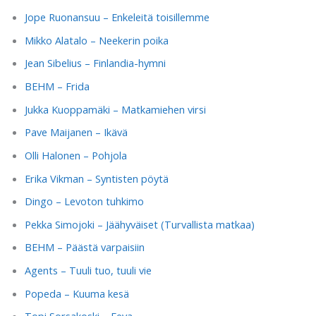
Jope Ruonansuu – Enkeleitä toisillemme
Mikko Alatalo – Neekerin poika
Jean Sibelius – Finlandia-hymni
BEHM – Frida
Jukka Kuoppamäki – Matkamiehen virsi
Pave Maijanen – Ikävä
Olli Halonen – Pohjola
Erika Vikman – Syntisten pöytä
Dingo – Levoton tuhkimo
Pekka Simojoki – Jäähyväiset (Turvallista matkaa)
BEHM – Päästä varpaisiin
Agents – Tuuli tuo, tuuli vie
Popeda – Kuuma kesä