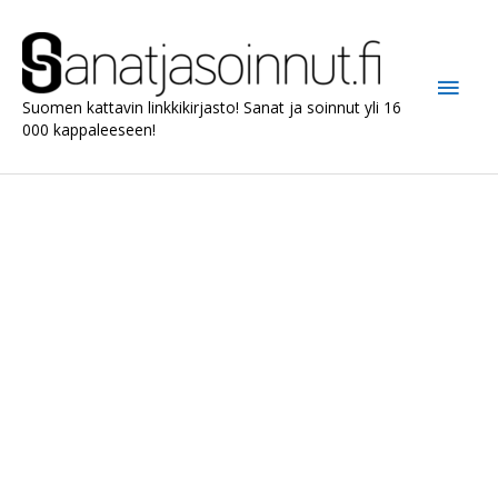
Siirry
sisältöön
Pääv
Suomen kattavin linkkikirjasto! Sanat ja soinnut yli 16
000 kappaleeseen!