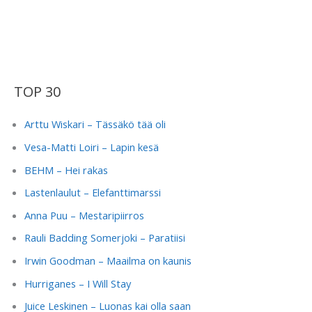
TOP 30
Arttu Wiskari – Tässäkö tää oli
Vesa-Matti Loiri – Lapin kesä
BEHM – Hei rakas
Lastenlaulut – Elefanttimarssi
Anna Puu – Mestaripiirros
Rauli Badding Somerjoki – Paratiisi
Irwin Goodman – Maailma on kaunis
Hurriganes – I Will Stay
Juice Leskinen – Luonas kai olla saan