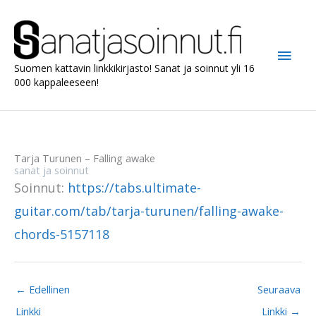
Siirry
sisältöön
Pääv
Suomen kattavin linkkikirjasto! Sanat ja soinnut yli 16
000 kappaleeseen!
Tarja Turunen – Falling awake
sanat ja soinnut
Soinnut:
https://tabs.ultimate-
guitar.com/tab/tarja-turunen/falling-awake-
chords-5157118
←
Edellinen
Seuraava
Linkki
Linkki
→