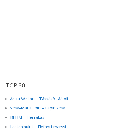
TOP 30
Arttu Wiskari – Tässäkö tää oli
Vesa-Matti Loiri – Lapin kesä
BEHM – Hei rakas
Lastenlaulut – Elefanttimarssi