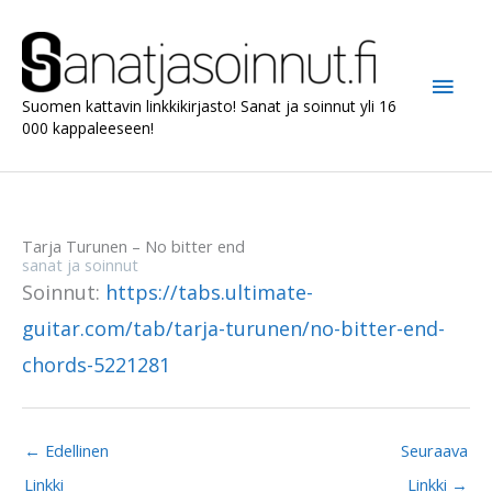
Siirry
sisältöön
Pääv
Suomen kattavin linkkikirjasto! Sanat ja soinnut yli 16
000 kappaleeseen!
Tarja Turunen – No bitter end
sanat ja soinnut
Soinnut:
https://tabs.ultimate-
guitar.com/tab/tarja-turunen/no-bitter-end-
chords-5221281
←
Edellinen
Seuraava
Linkki
Linkki
→