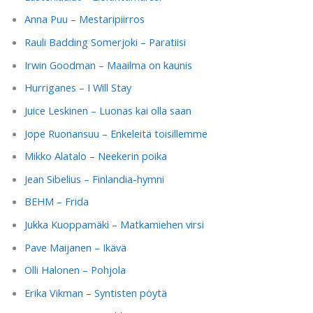
Anna Puu – Mestaripiirros
Rauli Badding Somerjoki – Paratiisi
Irwin Goodman – Maailma on kaunis
Hurriganes – I Will Stay
Juice Leskinen – Luonas kai olla saan
Jope Ruonansuu – Enkeleitä toisillemme
Mikko Alatalo – Neekerin poika
Jean Sibelius – Finlandia-hymni
BEHM – Frida
Jukka Kuoppamäki – Matkamiehen virsi
Pave Maijanen – Ikävä
Olli Halonen – Pohjola
Erika Vikman – Syntisten pöytä