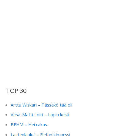
TOP 30
Arttu Wiskari – Tässäkö tää oli
Vesa-Matti Loiri – Lapin kesä
BEHM – Hei rakas
Lastenlaulut – Elefanttimarssi