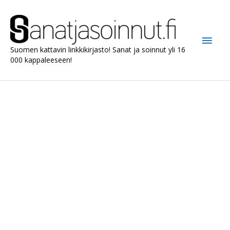
Siirry
sisältöön
Pääv
Suomen kattavin linkkikirjasto! Sanat ja soinnut yli 16
000 kappaleeseen!