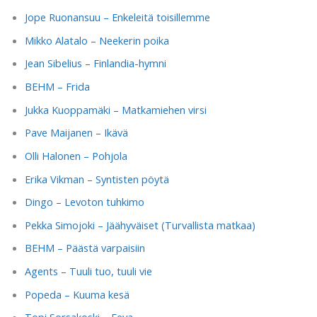
Jope Ruonansuu – Enkeleitä toisillemme
Mikko Alatalo – Neekerin poika
Jean Sibelius – Finlandia-hymni
BEHM – Frida
Jukka Kuoppamäki – Matkamiehen virsi
Pave Maijanen – Ikävä
Olli Halonen – Pohjola
Erika Vikman – Syntisten pöytä
Dingo – Levoton tuhkimo
Pekka Simojoki – Jäähyväiset (Turvallista matkaa)
BEHM – Päästä varpaisiin
Agents – Tuuli tuo, tuuli vie
Popeda – Kuuma kesä