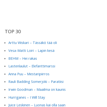
TOP 30
Arttu Wiskari – Tässäkö tää oli
Vesa-Matti Loiri – Lapin kesä
BEHM – Hei rakas
Lastenlaulut – Elefanttimarssi
Anna Puu – Mestaripiirros
Rauli Badding Somerjoki – Paratiisi
Irwin Goodman – Maailma on kaunis
Hurriganes – I Will Stay
Juice Leskinen – Luonas kai olla saan