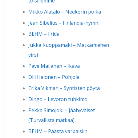
toisillemme
Mikko Alatalo – Neekerin poika
Jean Sibelius – Finlandia-hymni
BEHM – Frida
Jukka Kuoppamäki – Matkamiehen
virsi
Pave Maijanen – Ikävä
Olli Halonen – Pohjola
Erika Vikman – Syntisten pöytä
Dingo – Levoton tuhkimo
Pekka Simojoki – Jäähyväiset
(Turvallista matkaa)
BEHM – Päästä varpaisiin