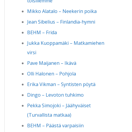
toisillemme
Mikko Alatalo – Neekerin poika
Jean Sibelius – Finlandia-hymni
BEHM – Frida
Jukka Kuoppamäki – Matkamiehen
virsi
Pave Maijanen – Ikävä
Olli Halonen – Pohjola
Erika Vikman – Syntisten pöytä
Dingo – Levoton tuhkimo
Pekka Simojoki – Jäähyväiset
(Turvallista matkaa)
BEHM – Päästä varpaisiin