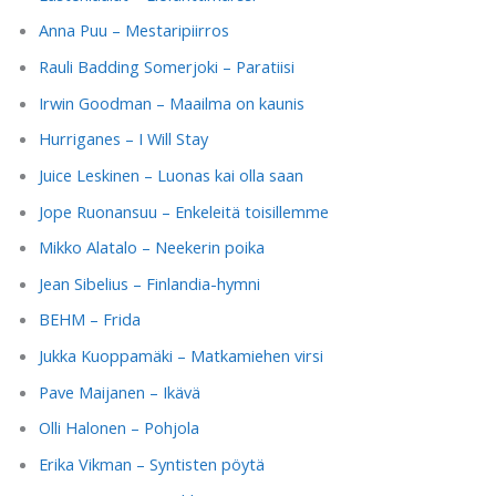
Anna Puu – Mestaripiirros
Rauli Badding Somerjoki – Paratiisi
Irwin Goodman – Maailma on kaunis
Hurriganes – I Will Stay
Juice Leskinen – Luonas kai olla saan
Jope Ruonansuu – Enkeleitä toisillemme
Mikko Alatalo – Neekerin poika
Jean Sibelius – Finlandia-hymni
BEHM – Frida
Jukka Kuoppamäki – Matkamiehen virsi
Pave Maijanen – Ikävä
Olli Halonen – Pohjola
Erika Vikman – Syntisten pöytä