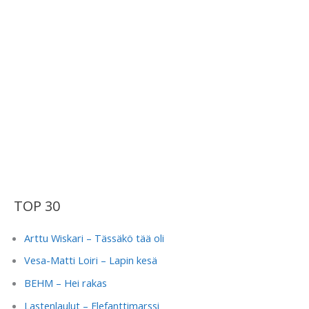
TOP 30
Arttu Wiskari – Tässäkö tää oli
Vesa-Matti Loiri – Lapin kesä
BEHM – Hei rakas
Lastenlaulut – Elefanttimarssi