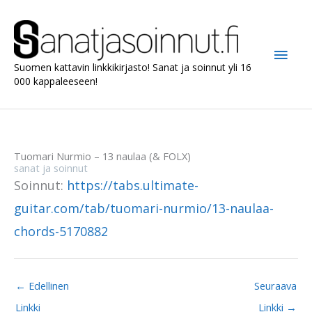
Siirry
sisältöön
Pääv
Suomen kattavin linkkikirjasto! Sanat ja soinnut yli 16
000 kappaleeseen!
Tuomari Nurmio – 13 naulaa (& FOLX)
sanat ja soinnut
Soinnut:
https://tabs.ultimate-
guitar.com/tab/tuomari-nurmio/13-naulaa-
chords-5170882
←
Edellinen
Seuraava
Linkki
Linkki
→