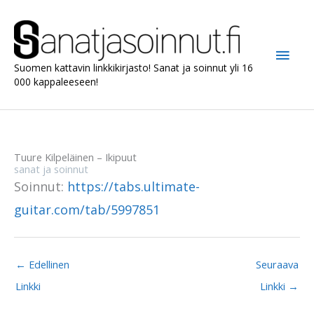
Siirry
sisältöön
Pääv
Suomen kattavin linkkikirjasto! Sanat ja soinnut yli 16
000 kappaleeseen!
Tuure Kilpeläinen – Ikipuut
sanat ja soinnut
Soinnut:
https://tabs.ultimate-
guitar.com/tab/5997851
←
Edellinen
Seuraava
Linkki
Linkki
→