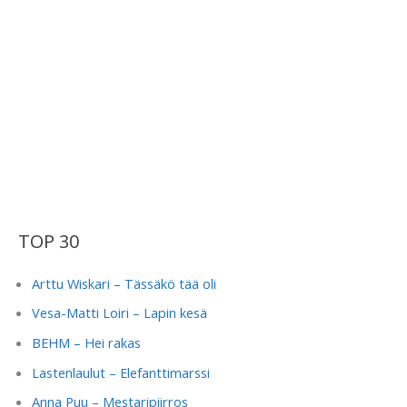
TOP 30
Arttu Wiskari – Tässäkö tää oli
Vesa-Matti Loiri – Lapin kesä
BEHM – Hei rakas
Lastenlaulut – Elefanttimarssi
Anna Puu – Mestaripiirros