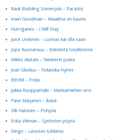
Rauli Badding Somerjoki – Paratiisi
Irwin Goodman – Maailma on kaunis
Hurriganes – I Will Stay
Juice Leskinen – Luonas kai olla saan
Jope Ruonansuu – Enkeleitä toisillemme
Mikko Alatalo – Neekerin poika
Jean Sibelius – Finlandia-hymni
BEHM – Frida
Jukka Kuoppamäki – Matkamiehen virsi
Pave Maijanen – Ikävä
Olli Halonen – Pohjola
Erika Vikman – Syntisten pöytä
Dingo – Levoton tuhkimo