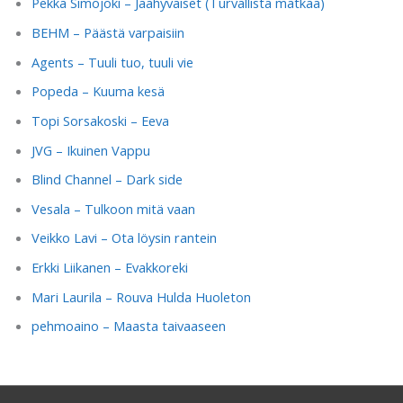
Pekka Simojoki – Jäähyväiset (Turvallista matkaa)
BEHM – Päästä varpaisiin
Agents – Tuuli tuo, tuuli vie
Popeda – Kuuma kesä
Topi Sorsakoski – Eeva
JVG – Ikuinen Vappu
Blind Channel – Dark side
Vesala – Tulkoon mitä vaan
Veikko Lavi – Ota löysin rantein
Erkki Liikanen – Evakkoreki
Mari Laurila – Rouva Hulda Huoleton
pehmoaino – Maasta taivaaseen