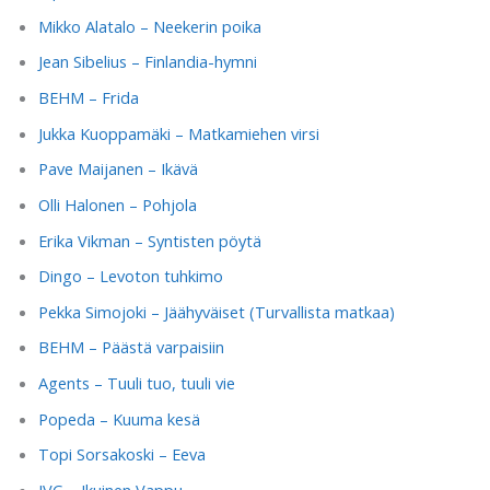
Mikko Alatalo – Neekerin poika
Jean Sibelius – Finlandia-hymni
BEHM – Frida
Jukka Kuoppamäki – Matkamiehen virsi
Pave Maijanen – Ikävä
Olli Halonen – Pohjola
Erika Vikman – Syntisten pöytä
Dingo – Levoton tuhkimo
Pekka Simojoki – Jäähyväiset (Turvallista matkaa)
BEHM – Päästä varpaisiin
Agents – Tuuli tuo, tuuli vie
Popeda – Kuuma kesä
Topi Sorsakoski – Eeva
JVG – Ikuinen Vappu