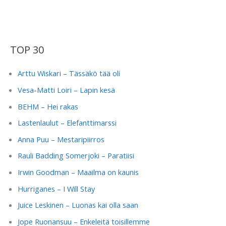
TOP 30
Arttu Wiskari – Tässäkö tää oli
Vesa-Matti Loiri – Lapin kesä
BEHM – Hei rakas
Lastenlaulut – Elefanttimarssi
Anna Puu – Mestaripiirros
Rauli Badding Somerjoki – Paratiisi
Irwin Goodman – Maailma on kaunis
Hurriganes – I Will Stay
Juice Leskinen – Luonas kai olla saan
Jope Ruonansuu – Enkeleitä toisillemme