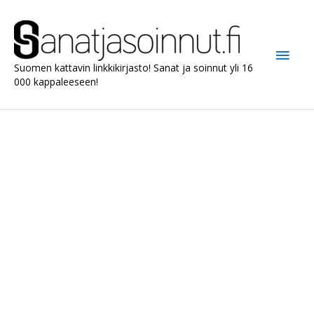
Siirry
sisältöön
Pääv
Suomen kattavin linkkikirjasto! Sanat ja soinnut yli 16
000 kappaleeseen!