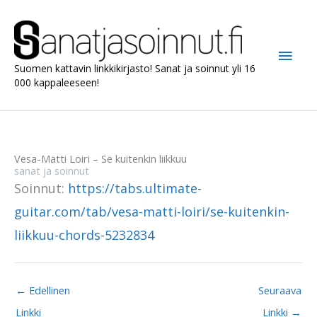
Siirry
sisältöön
Pääv
Suomen kattavin linkkikirjasto! Sanat ja soinnut yli 16
000 kappaleeseen!
Vesa-Matti Loiri – Se kuitenkin liikkuu
sanat ja soinnut
Soinnut:
https://tabs.ultimate-
guitar.com/tab/vesa-matti-loiri/se-kuitenkin-
liikkuu-chords-5232834
←
Edellinen
Seuraava
Linkki
Linkki
→