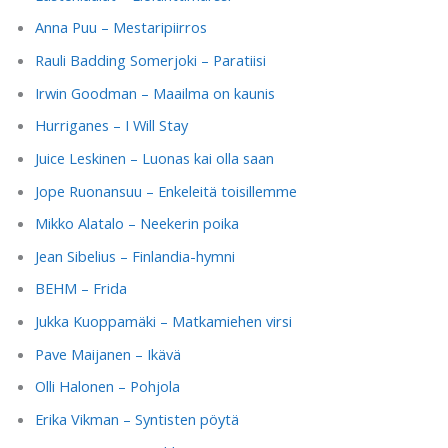
Anna Puu – Mestaripiirros
Rauli Badding Somerjoki – Paratiisi
Irwin Goodman – Maailma on kaunis
Hurriganes – I Will Stay
Juice Leskinen – Luonas kai olla saan
Jope Ruonansuu – Enkeleitä toisillemme
Mikko Alatalo – Neekerin poika
Jean Sibelius – Finlandia-hymni
BEHM – Frida
Jukka Kuoppamäki – Matkamiehen virsi
Pave Maijanen – Ikävä
Olli Halonen – Pohjola
Erika Vikman – Syntisten pöytä