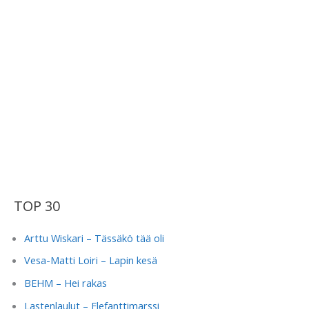
TOP 30
Arttu Wiskari – Tässäkö tää oli
Vesa-Matti Loiri – Lapin kesä
BEHM – Hei rakas
Lastenlaulut – Elefanttimarssi