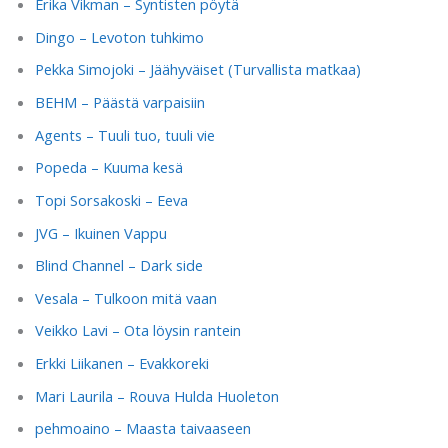
Erika Vikman – Syntisten pöytä
Dingo – Levoton tuhkimo
Pekka Simojoki – Jäähyväiset (Turvallista matkaa)
BEHM – Päästä varpaisiin
Agents – Tuuli tuo, tuuli vie
Popeda – Kuuma kesä
Topi Sorsakoski – Eeva
JVG – Ikuinen Vappu
Blind Channel – Dark side
Vesala – Tulkoon mitä vaan
Veikko Lavi – Ota löysin rantein
Erkki Liikanen – Evakkoreki
Mari Laurila – Rouva Hulda Huoleton
pehmoaino – Maasta taivaaseen