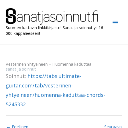
Siirry
sisältöön
Pääv
Suomen kattavin linkkikirjasto! Sanat ja soinnut yli 16
000 kappaleeseen!
Vesterinen Yhtyeineen – Huomenna kaduttaa
sanat ja soinnut
Soinnut:
https://tabs.ultimate-
guitar.com/tab/vesterinen-
yhtyeineen/huomenna-kaduttaa-chords-
5245332
←
Edellinen
Seuraava