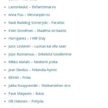
Lastenlaulut – Elefanttimarssi
Anna Puu – Mestaripiirros
Rauli Badding Somerjoki – Paratiisi
Irwin Goodman – Maailma on kaunis
Hurriganes – I Will Stay
Juice Leskinen – Luonas kai olla saan
Jope Ruonansuu – Enkeleitä toisillemme
Mikko Alatalo – Neekerin poika
Jean Sibelius – Finlandia-hymni
BEHM – Frida
Jukka Kuoppamäki – Matkamiehen virsi
Pave Maijanen – Ikävä
Olli Halonen – Pohjola