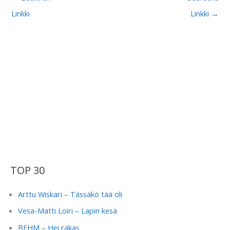
Linkki
Linkki
→
TOP 30
Arttu Wiskari – Tässäkö tää oli
Vesa-Matti Loiri – Lapin kesä
BEHM – Hei rakas