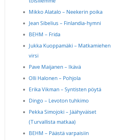
toisillemme
Mikko Alatalo – Neekerin poika
Jean Sibelius – Finlandia-hymni
BEHM – Frida
Jukka Kuoppamäki – Matkamiehen
virsi
Pave Maijanen – Ikävä
Olli Halonen – Pohjola
Erika Vikman – Syntisten pöytä
Dingo – Levoton tuhkimo
Pekka Simojoki – Jäähyväiset
(Turvallista matkaa)
BEHM – Päästä varpaisiin