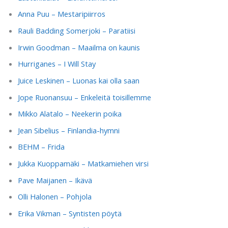
Anna Puu – Mestaripiirros
Rauli Badding Somerjoki – Paratiisi
Irwin Goodman – Maailma on kaunis
Hurriganes – I Will Stay
Juice Leskinen – Luonas kai olla saan
Jope Ruonansuu – Enkeleitä toisillemme
Mikko Alatalo – Neekerin poika
Jean Sibelius – Finlandia-hymni
BEHM – Frida
Jukka Kuoppamäki – Matkamiehen virsi
Pave Maijanen – Ikävä
Olli Halonen – Pohjola
Erika Vikman – Syntisten pöytä