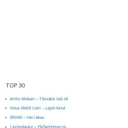
TOP 30
Arttu Wiskari – Tässäkö tää oli
Vesa-Matti Loiri – Lapin kesä
BEHM – Hei rakas
Lastenlaulut – Elefanttimarssi