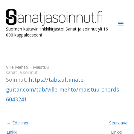
Siirry
sisältöön
Pääv
Suomen kattavin linkkikirjasto! Sanat ja soinnut yli 16
000 kappaleeseen!
Ville Mehto – Maistuu
sanat ja soinnut
Soinnut:
https://tabs.ultimate-
guitar.com/tab/ville-mehto/maistuu-chords-
6043241
←
Edellinen
Seuraava
Linkki
Linkki
→