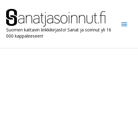
Siirry
sisältöön
Pääv
Suomen kattavin linkkikirjasto! Sanat ja soinnut yli 16
000 kappaleeseen!