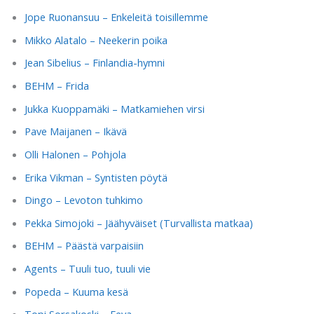
Jope Ruonansuu – Enkeleitä toisillemme
Mikko Alatalo – Neekerin poika
Jean Sibelius – Finlandia-hymni
BEHM – Frida
Jukka Kuoppamäki – Matkamiehen virsi
Pave Maijanen – Ikävä
Olli Halonen – Pohjola
Erika Vikman – Syntisten pöytä
Dingo – Levoton tuhkimo
Pekka Simojoki – Jäähyväiset (Turvallista matkaa)
BEHM – Päästä varpaisiin
Agents – Tuuli tuo, tuuli vie
Popeda – Kuuma kesä