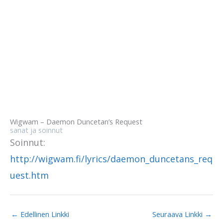
Wigwam – Daemon Duncetan’s Request
sanat ja soinnut
Soinnut:
http://wigwam.fi/lyrics/daemon_duncetans_req
uest.htm
←
Edellinen Linkki
Seuraava Linkki
→