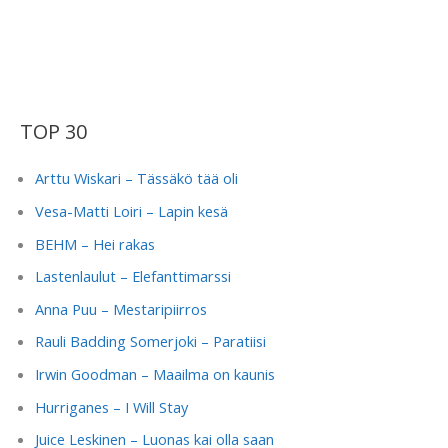
TOP 30
Arttu Wiskari – Tässäkö tää oli
Vesa-Matti Loiri – Lapin kesä
BEHM – Hei rakas
Lastenlaulut – Elefanttimarssi
Anna Puu – Mestaripiirros
Rauli Badding Somerjoki – Paratiisi
Irwin Goodman – Maailma on kaunis
Hurriganes – I Will Stay
Juice Leskinen – Luonas kai olla saan